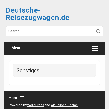
Deutsche-
Reisezugwagen.de
Menu
Sonstiges
Menu
Powered by
WordPress
and
Air Balloon Theme
.