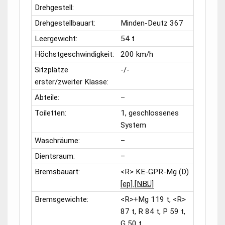
Drehgestell:
Drehgestellbauart:
Minden-Deutz 367
Leergewicht:
54 t
Höchstgeschwindigkeit:
200 km/h
Sitzplätze
-/-
erster/zweiter Klasse:
Abteile:
–
Toiletten:
1, geschlossenes
System
Waschräume:
–
Dientsraum:
–
Bremsbauart:
<R> KE-GPR-Mg (D)
[ep] [NBÜ]
Bremsgewichte:
<R>+Mg 119 t, <R>
87 t, R 84 t, P 59 t,
G 50 t