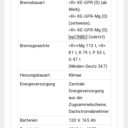
Bremsbauart:
<R> KE-GPR (D) (ab
Werk);
<R> KE-GPR-Mg (D)
(zeitweise);
<R> KE-GPR-Mg (D)
[ep] [NBÜ]
(zuletzt)
Bremsgewichte:
<R>+Mg 113 t, <R>
81 t, R 79 t, P 55 t,
G 47 t
(
Minden-Deutz 367
)
Heizungsbauart:
Klimae
Energieversorgung:
Zentrale
Energieversorgung
aus der
Zugsammelschiene;
Dachstromabnehmer
Batterien:
120 V, 165 Ah