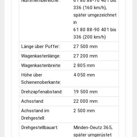
Nummernbereiche:
61 80 88-70 401
bis
336 (160 km/h),
später umgezeichnet
in
61 80 88-90 401
bis
336 (200 km/h)
Länge über Puffer:
27 500 mm
Wagenkastenlänge:
27 200 mm
Wagenkastenbreite:
2 805 mm
Höhe über
4 050 mm
Schienenoberkante:
Drehzapfenabstand:
19 500 mm
Achsstand:
22 000 mm
Achsstand im
2 500 mm
Drehgestell:
Drehgestellbauart:
Minden-Deutz 365,
später umgerüstet