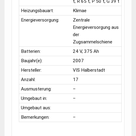
t, R 65 t, P 50 t, G 39 t
Heizungsbauart:
Klimae
Energieversorgung:
Zentrale
Energieversorgung aus
der
Zugsammelschiene
Batterien:
24 V, 375 Ah
Baujahr(e):
2007
Hersteller:
VIS Halberstadt
Anzahl:
17
Ausmusterung:
–
Umgebaut in:
–
Umgebaut aus:
Bemerkungen:
–