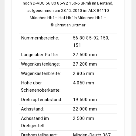
noch
D-VBG 56 80 85-92 150-6 BRmh
im Bestand,
aufgenommen am 28.12.2013 im
ALX 84110
München Hbf
–
Hof Hbf
in
München Hbf.
–
© Christian Dittmer
Nummernbereiche:
56 80 85-92 150,
151
Länge über Puffer:
27 500 mm
Wagenkastenlänge:
27 200 mm
Wagenkastenbreite:
2 805 mm
Höhe über
4 050 mm
Schienenoberkante:
Drehzapfenabstand:
19 500 mm
Achsstand:
22 000 mm
Achsstand im
2 500 mm
Drehgestell:
Drehgestellbauart:
Minden-Deutz 367