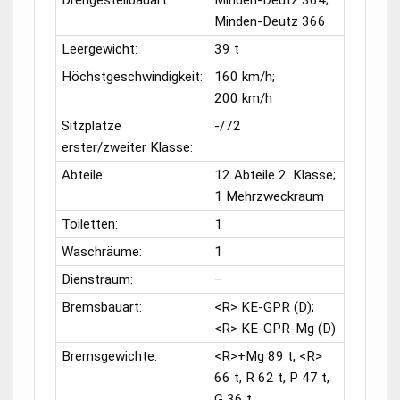
Drehgestellbauart:
Minden-Deutz 364;
Minden-Deutz 366
Leergewicht:
39 t
Höchstgeschwindigkeit:
160 km/h;
200 km/h
Sitzplätze
-/72
erster/zweiter Klasse:
Abteile:
12 Abteile 2. Klasse;
1 Mehrzweckraum
Toiletten:
1
Waschräume:
1
Dienstraum:
–
Bremsbauart:
<R> KE-GPR (D);
<R> KE-GPR-Mg (D)
Bremsgewichte:
<R>+Mg 89 t, <R>
66 t, R 62 t, P 47 t,
G 36 t