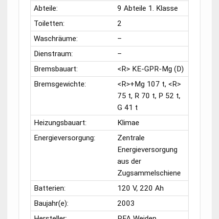
Abteile:
9 Abteile 1. Klasse
Toiletten:
2
Waschräume:
–
Dienstraum:
–
Bremsbauart:
<R> KE-GPR-Mg (D)
Bremsgewichte:
<R>+Mg 107 t, <R>
75 t, R 70 t, P 52 t,
G 41 t
Heizungsbauart:
Klimae
Energieversorgung:
Zentrale
Energieversorgung
aus der
Zugsammelschiene
Batterien:
120 V, 220 Ah
Baujahr(e):
2003
Hersteller:
PFA Weiden