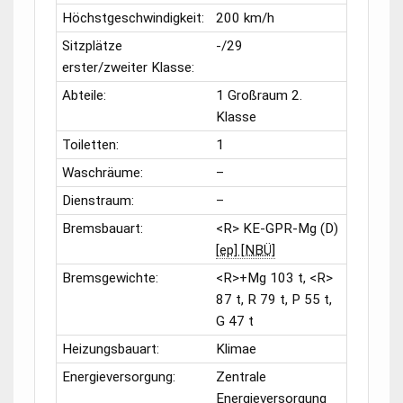
Höchstgeschwindigkeit:
200 km/h
Sitzplätze
-/29
erster/zweiter Klasse:
Abteile:
1 Großraum 2.
Klasse
Toiletten:
1
Waschräume:
–
Dienstraum:
–
Bremsbauart:
<R> KE-GPR-Mg (D)
[ep] [NBÜ]
Bremsgewichte:
<R>+Mg 103 t, <R>
87 t, R 79 t, P 55 t,
G 47 t
Heizungsbauart:
Klimae
Energieversorgung:
Zentrale
Energieversorgung