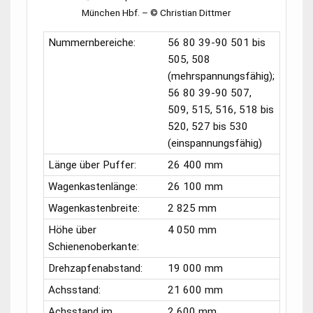
München Hbf.
–
© Christian Dittmer
Nummernbereiche:
56 80 39-90 501
bis
505, 508
(mehrspannungsfähig);
56 80 39-90 507,
509, 515, 516, 518 bis
520, 527 bis 530
(einspannungsfähig)
Länge über Puffer:
26 400 mm
Wagenkastenlänge:
26 100 mm
Wagenkastenbreite:
2 825 mm
Höhe über
4 050 mm
Schienenoberkante:
Drehzapfenabstand:
19 000 mm
Achsstand:
21 600 mm
Achsstand im
2 600 mm