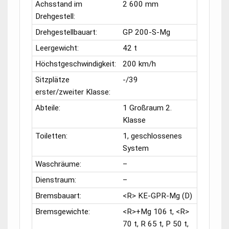
Achsstand im
2 600 mm
Drehgestell:
Drehgestellbauart:
GP 200-S-Mg
Leergewicht:
42 t
Höchstgeschwindigkeit:
200 km/h
Sitzplätze
-/39
erster/zweiter Klasse:
Abteile:
1 Großraum 2.
Klasse
Toiletten:
1, geschlossenes
System
Waschräume:
–
Dienstraum:
–
Bremsbauart:
<R> KE-GPR-Mg (D)
Bremsgewichte:
<R>+Mg 106 t, <R>
70 t, R 65 t, P 50 t,