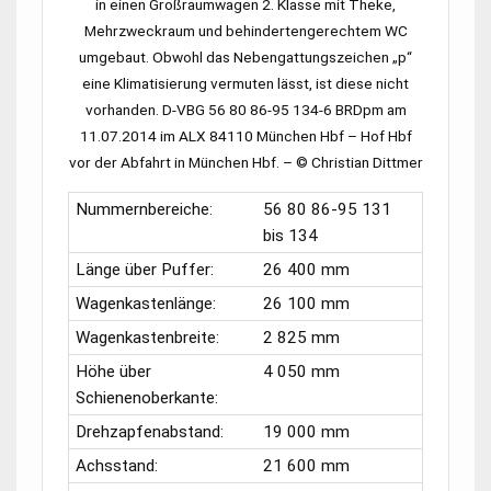
in einen Großraumwagen
2. Klasse
mit Theke,
Mehrzweckraum und behindertengerechtem WC
umgebaut. Obwohl das Nebengattungszeichen „p“
eine Klimatisierung vermuten lässt, ist diese nicht
vorhanden.
D-VBG 56 80 86-95 134-6 BRDpm
am
11.07.2014 im
ALX 84110
München Hbf
–
Hof Hbf
vor der Abfahrt in
München Hbf.
–
© Christian Dittmer
Nummernbereiche:
56 80 86-95 131
bis 134
Länge über Puffer:
26 400 mm
Wagenkastenlänge:
26 100 mm
Wagenkastenbreite:
2 825 mm
Höhe über
4 050 mm
Schienenoberkante:
Drehzapfenabstand:
19 000 mm
Achsstand:
21 600 mm