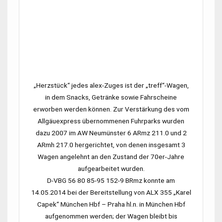
„Herzstück“ jedes alex-Zuges ist der „treff“-Wagen,
in dem Snacks, Getränke sowie Fahrscheine
erworben werden können. Zur Verstärkung des vom
Allgäuexpress übernommenen Fuhrparks wurden
dazu 2007 im
AW Neumünster
6
ARmz 211.0
und 2
ARmh 217.0
hergerichtet, von denen insgesamt 3
Wagen angelehnt an den Zustand der 70er-Jahre
aufgearbeitet wurden.
D-VBG 56 80 85-95 152-9 BRmz
konnte am
14.05.2014 bei der Bereitstellung von
ALX 355
„Karel
Capek“
München Hbf
–
Praha hl.n.
in
München Hbf
aufgenommen werden; der Wagen bleibt bis