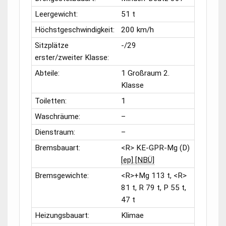
Leergewicht:
51 t
Höchstgeschwindigkeit:
200 km/h
Sitzplätze
-/29
erster/zweiter Klasse:
Abteile:
1 Großraum 2.
Klasse
Toiletten:
1
Waschräume:
–
Dienstraum:
–
Bremsbauart:
<R> KE-GPR-Mg (D)
[ep] [NBÜ]
Bremsgewichte:
<R>+Mg 113 t, <R>
81 t, R 79 t, P 55 t,
47 t
Heizungsbauart:
Klimae